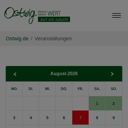
Skip to main content
Skip to page footer
You are here:
Ostwig.de
Veranstaltungen
August 2026
MO.
DI.
MI.
DO.
FR.
SA.
SO.
1
2
3
4
5
6
7
8
9