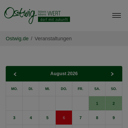
Skip to main content
Skip to page footer
You are here:
Ostwig.de
Veranstaltungen
August 2026
MO.
DI.
MI.
DO.
FR.
SA.
SO.
1
2
3
4
5
6
7
8
9