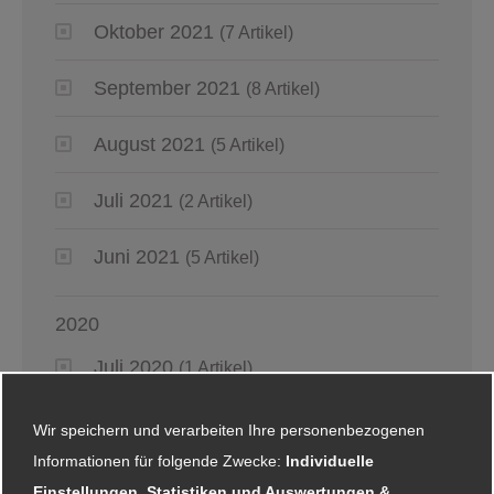
Oktober 2021
(7 Artikel)
September 2021
(8 Artikel)
August 2021
(5 Artikel)
Juli 2021
(2 Artikel)
Juni 2021
(5 Artikel)
2020
Juli 2020
(1 Artikel)
Juni 2020
(4 Artikel)
Wir speichern und verarbeiten Ihre personenbezogenen
Informationen für folgende Zwecke:
Individuelle
Mai 2020
(6 Artikel)
Einstellungen, Statistiken und Auswertungen &