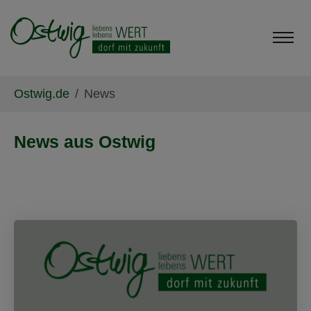
Skip to main content
Skip to page footer
You are here:
Ostwig.de
News
News aus Ostwig