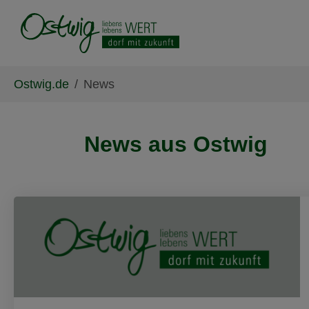
Skip to main content
Skip to page footer
You are here:
Ostwig.de
News
News aus Ostwig